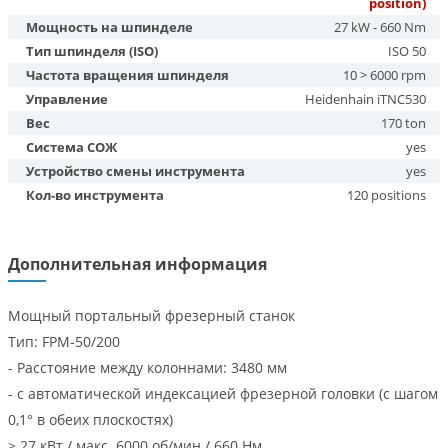
position)
Мощность на шпинделе
27 kW - 660 Nm
Тип шпинделя (ISO)
ISO 50
Частота вращения шпинделя
10 > 6000 rpm
Управление
Heidenhain iTNC530
Вес
170 ton
Система СОЖ
yes
Устройство смены инструмента
yes
Кол-во инструмента
120 positions
Дополнительная информация
Мощный портальный фрезерный станок
Тип: FPM-50/200
- Расстояние между колоннами: 3480 мм
- с автоматической индексацией фрезерной головки (с шагом
0,1° в обеих плоскостях)
> 27 кВт / макс. 6000 об/мин / 660 Нм