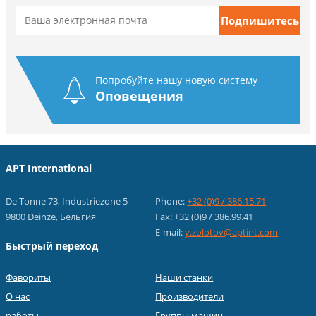
Попробуйте нашу новую систему
Оповещения
APT International
De Tonne 73, Industriezone 5
Phone:
+32 (0)9 / 386.15.71
9800 Deinze, Бельгия
Fax: +32 (0)9 / 386.99.41
E-mail:
y.zolotov@aptint.com
Быстрый переход
Фавориты
Наши станки
О нас
Производители
работы
Группы машин