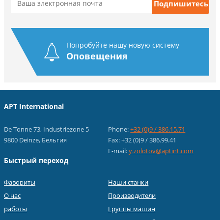
Попробуйте нашу новую систему
Оповещения
APT International
De Tonne 73, Industriezone 5
Phone:
+32 (0)9 / 386.15.71
9800 Deinze, Бельгия
Fax: +32 (0)9 / 386.99.41
E-mail:
y.zolotov@aptint.com
Быстрый переход
Фавориты
Наши станки
О нас
Производители
работы
Группы машин