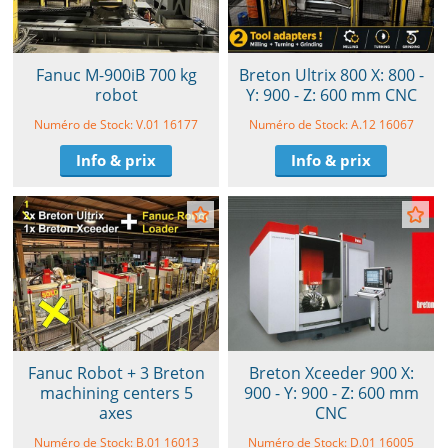
Fanuc M-900iB 700 kg
Breton Ultrix 800 X: 800 -
robot
Y: 900 - Z: 600 mm CNC
Numéro de Stock: V.01 16177
Numéro de Stock: A.12 16067
Info & prix
Info & prix
Fanuc Robot + 3 Breton
Breton Xceeder 900 X:
machining centers 5
900 - Y: 900 - Z: 600 mm
axes
CNC
Numéro de Stock: B.01 16013
Numéro de Stock: D.01 16005