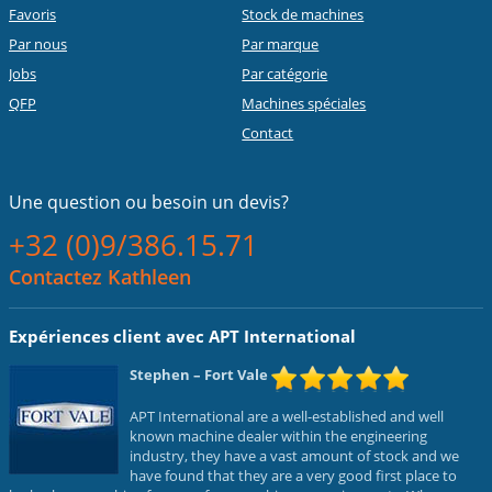
Favoris
Stock de machines
Par nous
Par marque
Jobs
Par catégorie
QFP
Machines spéciales
Contact
Une question ou
besoin un devis?
+32 (0)9/386.15.71
Contactez Kathleen
Expériences client avec APT International
Stephen
– Fort Vale
APT International are a well-established and well
known machine dealer within the engineering
industry, they have a vast amount of stock and we
have found that they are a very good first place to