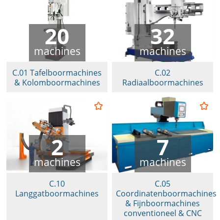
20
32
machines
machines
C.01 Tafelboormachines
C.02
& Kolomboormachines
Radiaalboormachines
2
7
machines
machines
C.10
C.05
Langgatboormachines
Coordinatenboormachines
& Fijnboormachines
conventioneel & CNC