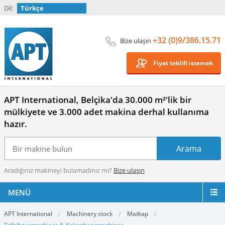
Dil:
Türkçe
+32 (0)9/386.15.71
Bize ulaşın
Fiyat teklifi istemek
APT International, Belçika'da 30.000 m²'lik bir
mülkiyete ve 3.000 adet makina derhal kullanıma
hazır.
Aradığınız makineyi bulamadınız mı?
Bize ulaşın
MENÜ
APT International
Machinery stock
Matkap