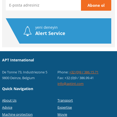
yeni deneyin
Alert Service
APT International
De Tonne 73, Industriezone 5
Phone:
+32 (0)9 / 386.15.71
9800 Deinze, Belgium
Fax: +32 (0)9 / 386.99.41
info@aptint.com
Quick Navigation
About Us
Transport
Advice
Expertise
Machine protection
Movie